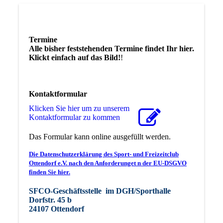
Termine
Alle bisher feststehenden Termine findet Ihr hier.
Klickt einfach auf das Bild!
!
Kontaktformular
Klicken Sie hier um zu unserem
Kon­takt­for­mu­lar zu kommen
Das Formular kann online ausgefüllt werden.
Die Datenschutzerklärung des Sport- und Freizeitclub
Ottendorf e.V. nach den Anforderunget n der EU-DSGVO
finden Sie hier.
SFCO-Geschäftsstelle im DGH/Sporthalle
Dorfstr. 45 b
24107 Ottendorf