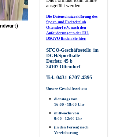
Das Formular kann online
ausgefüllt werden.
Die Datenschutzerklärung des
Sport- und Freizeitclub
endwart)
Ottendorf e.V. nach den
Anforderunget n der EU-
DSGVO finden Sie hier.
SFCO-Geschäftsstelle im
DGH/Sporthalle
Dorfstr. 45 b
24107 Ottendorf
Tel. 0431 6707 4395
Unsere Geschäftszeiten:
dienstags von
16:00 - 18:00 Uhr
mittwochs von
9:00 - 12:00 Uhr
(in den Ferien) nach
Vereinbarung